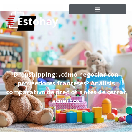
Dropshipping: ¿cómo negociar con
proveedores franceses? Análisis
comparativo de precios antes de cerrar
acuerdos