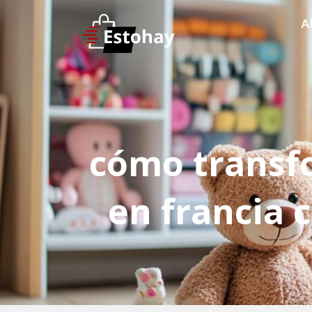
A
cómo transfo
en francia 