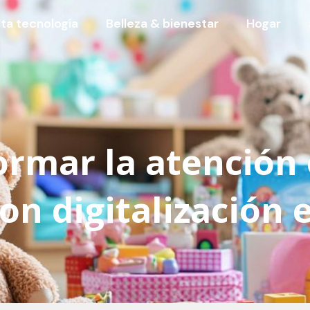
lta tecnología
Belleza & bienestar
Hogar
rmar la atención
con digitalización 