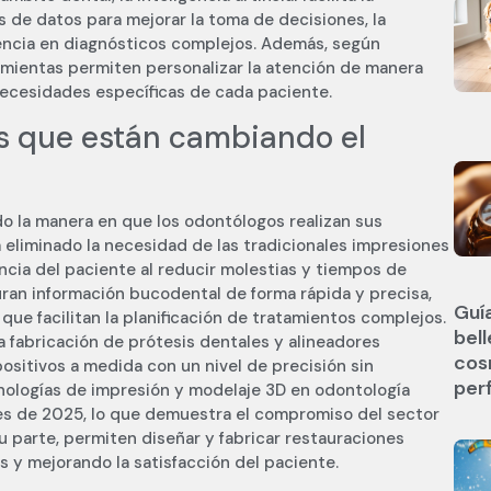
is de datos para mejorar la toma de decisiones, la
stencia en diagnósticos complejos. Además, según
ramientas permiten personalizar la atención de manera
necesidades específicas de cada paciente.
s que están cambiando el
o la manera en que los odontólogos realizan sus
a eliminado la necesidad de las tradicionales impresiones
ncia del paciente al reducir molestias y tiempos de
uran información bucodental de forma rápida y precisa,
Guí
ue facilitan la planificación de tratamientos complejos.
bel
la fabricación de prótesis dentales y alineadores
cos
ositivos a medida con un nivel de precisión sin
per
nologías de impresión y modelaje 3D en odontología
ales de 2025, lo que demuestra el compromiso del sector
u parte, permiten diseñar y fabricar restauraciones
s y mejorando la satisfacción del paciente.